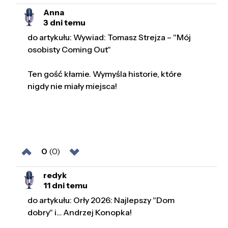
Anna
3 dni temu
do artykułu: Wywiad: Tomasz Strejza – "Mój
osobisty Coming Out"
Ten gość kłamie. Wymyśla historie, które
nigdy nie miały miejsca!
0
(0)
redyk
11 dni temu
do artykułu: Orły 2026: Najlepszy "Dom
dobry" i… Andrzej Konopka!