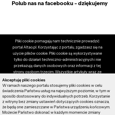
Polub nas na facebooku - dziękujemy
Pliki cookie pomagają nam technicznie prowadzić
portal Altao.pl. Korzystając z portalu, zgadzasz się na
użycie plików cookie. Pliki cookie są wykorzystywane
tylko do działań techniczno-administracyjnych i nie
przekazują danych osobowych oraz informacji z tej
strony osobom trzecim. Wszystkie artykuły wraz ze
zdjęciami i materiałami dostępnymi na portalu są
Akceptuję pliki cookies
własnością użytkowników. Administrator i właściciel
W ramach naszego portalu stosujemy pliki cookies w celu
portalu nie ponosi odpowiedzialności za tresci
świadczenia Państwu usług na najwyższym poziomie, w tym w
sposób dostosowany do indywidualnych potrzeb. Korzystanie
prezentowane przez autorów artykułów. Dodając
z witryny bez zmiany ustawień dotyczących cookies oznacza,
artykuł, zgadzasz się z regulaminem portalu oraz
że będą one zamieszczane w Państwa urządzeniu końcowym.
ponosisz odpowiedzialność za wszystkie materiały
Możecie Państwo dokonać w każdym momencie zmiany
umieszczone przez Ciebie na stronie altao.pl.