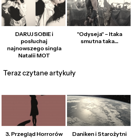
DARUJ SOBIE i
"Odyseja" – Itaka
posłuchaj
smutna taka…
najnowszego singla
Natalii MOT
Teraz czytane artykuły
3. Przegląd Horrorów
Daniken i Starożytni