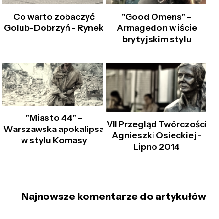
Co warto zobaczyć
"Good Omens" –
Golub-Dobrzyń - Rynek
Armagedon w iście
brytyjskim stylu
"Miasto 44" –
VII Przegląd Twórczości
Warszawska apokalipsa
Agnieszki Osieckiej -
w stylu Komasy
Lipno 2014
Najnowsze komentarze do artykułów