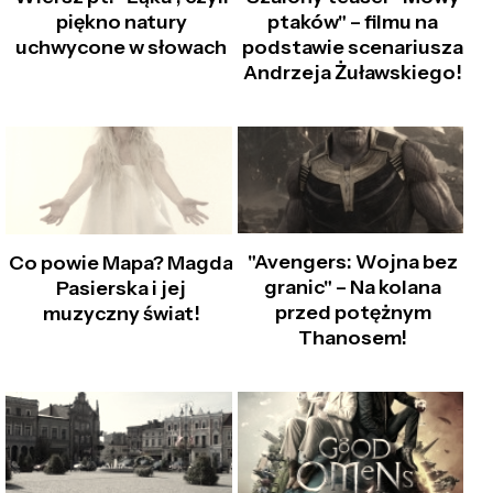
piękno natury
ptaków" – filmu na
uchwycone w słowach
podstawie scenariusza
Andrzeja Żuławskiego!
"Avengers: Wojna bez
Co powie Mapa? Magda
granic" – Na kolana
Pasierska i jej
przed potężnym
muzyczny świat!
Thanosem!