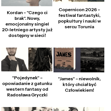
Copernicon 2026 –
Kordan – "Czego ci
festiwal fantastyki,
brak". Nowy,
popkultury i nauki w
emocjonalny singiel
sercu Torunia
20-letniego artysty już
dostępny w sieci!
"Pojedynek" –
"James" – niewolnik,
opowiadanie z gatunku
który chciał być
western fantasy od
Człowiekiem!
Radosława Gryczki