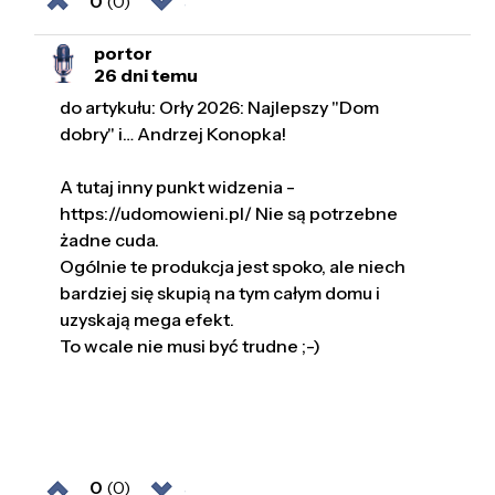
0
(0)
portor
26 dni temu
do artykułu: Orły 2026: Najlepszy "Dom
dobry" i… Andrzej Konopka!
A tutaj inny punkt widzenia -
https://udomowieni.pl/ Nie są potrzebne
żadne cuda.
Ogólnie te produkcja jest spoko, ale niech
bardziej się skupią na tym całym domu i
uzyskają mega efekt.
To wcale nie musi być trudne ;-)
0
(0)