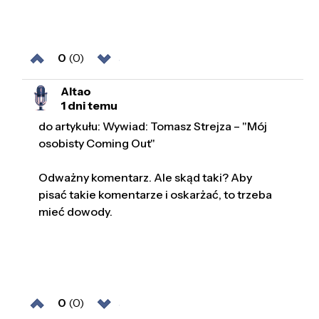
0
(0)
Altao
1 dni temu
do artykułu: Wywiad: Tomasz Strejza – "Mój
osobisty Coming Out"
Odważny komentarz. Ale skąd taki? Aby
pisać takie komentarze i oskarżać, to trzeba
mieć dowody.
0
(0)