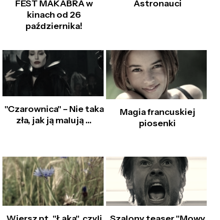
FEST MAKABRA w
Astronauci
kinach od 26
października!
"Czarownica" – Nie taka
Magia francuskiej
zła, jak ją malują ...
piosenki
Wiersz pt. "Łąka", czyli
Szalony teaser "Mowy