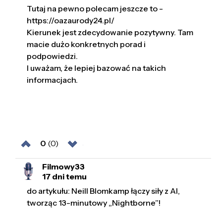
Tutaj na pewno polecam jeszcze to -
https://oazaurody24.pl/
Kierunek jest zdecydowanie pozytywny. Tam
macie dużo konkretnych porad i
podpowiedzi.
I uważam, że lepiej bazować na takich
informacjach.
0
(0)
Filmowy33
17 dni temu
do artykułu: Neill Blomkamp łączy siły z AI,
tworząc 13-minutowy „Nightborne”!