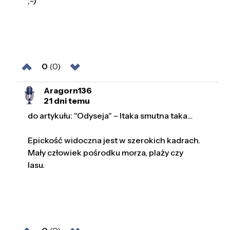
;-)
0
(0)
Aragorn136
21 dni temu
do artykułu: "Odyseja" – Itaka smutna taka…
Epickość widoczna jest w szerokich kadrach.
Mały człowiek pośrodku morza, plaży czy
lasu.