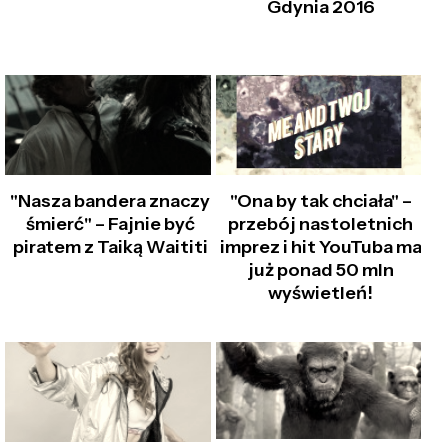
Gdynia 2016
"Nasza bandera znaczy
"Ona by tak chciała" –
śmierć" – Fajnie być
przebój nastoletnich
piratem z Taiką Waititi
imprez i hit YouTuba ma
już ponad 50 mln
wyświetleń!