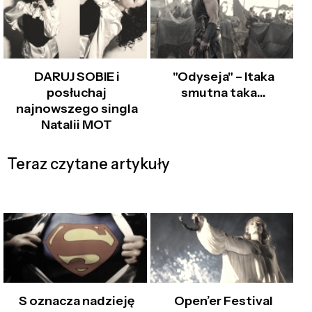
DARUJ SOBIE i
"Odyseja" – Itaka
posłuchaj
smutna taka…
najnowszego singla
Natalii MOT
Teraz czytane artykuły
S oznacza nadzieję
Open’er Festival