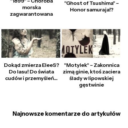
"1899" – Choroba
"Ghost of Tsushima" –
morska
Honor samuraja!?
zagwarantowana
Dokąd zmierza EleeS?
"Motylek" – Zakonnica
Do lasu! Do świata
zimą ginie, ktoś zaciera
cudów i przemyśleń...
ślady w lipowskiej
gęstwinie
Najnowsze komentarze do artykułów