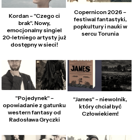
Copernicon 2026 –
Kordan – "Czego ci
festiwal fantastyki,
brak". Nowy,
popkultury i nauki w
emocjonalny singiel
sercu Torunia
20-letniego artysty już
dostępny w sieci!
"Pojedynek" –
"James" – niewolnik,
opowiadanie z gatunku
który chciał być
western fantasy od
Człowiekiem!
Radosława Gryczki