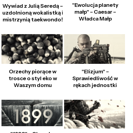
"Ewolucja planety
Wywiad z Julią Seredą –
małp" – Caesar –
uzdolnioną wokalistką i
Władca Małp
mistrzynią taekwondo!
Orzechy piorące w
"Elizjum" –
trosce o styl eko w
Sprawiedliwość w
Waszym domu
rękach jednostki