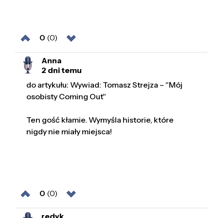
0
(0)
Anna
2 dni temu
do artykułu: Wywiad: Tomasz Strejza – "Mój
osobisty Coming Out"
Ten gość kłamie. Wymyśla historie, które
nigdy nie miały miejsca!
0
(0)
redyk