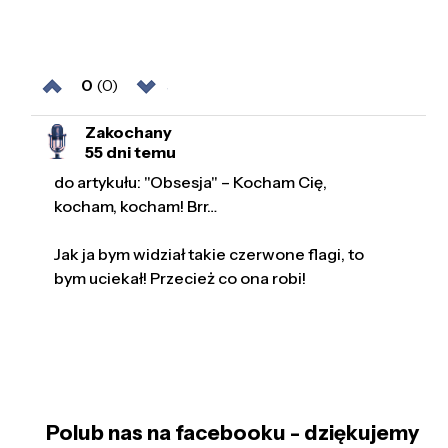
0
(0)
Zakochany
55 dni temu
do artykułu: "Obsesja" – Kocham Cię,
kocham, kocham! Brr…
Jak ja bym widział takie czerwone flagi, to
bym uciekał! Przecież co ona robi!
Polub nas na facebooku - dziękujemy