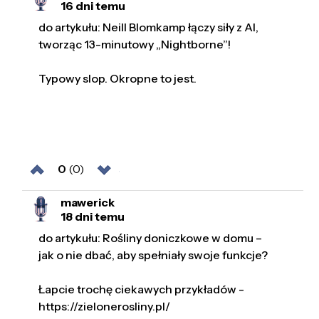
16 dni temu
do artykułu: Neill Blomkamp łączy siły z AI,
tworząc 13-minutowy „Nightborne”!
Typowy slop. Okropne to jest.
0
(0)
mawerick
18 dni temu
do artykułu: Rośliny doniczkowe w domu –
jak o nie dbać, aby spełniały swoje funkcje?
Łapcie trochę ciekawych przykładów -
https://zielonerosliny.pl/