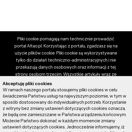
Pliki cookie pomagają nam technicznie prowadzić
portal Altao.pl. Korzystając z portalu, zgadzasz się na
użycie plików cookie. Pliki cookie są wykorzystywane
tylko do działań techniczno-administracyjnych i nie
przekazują danych osobowych oraz informacji z tej
strony osobom trzecim. Wszystkie artykuły wraz ze
zdjęciami i materiałami dostępnymi na portalu są
Akceptuję pliki cookies
własnością użytkowników. Administrator i właściciel
W ramach naszego portalu stosujemy pliki cookies w celu
portalu nie ponosi odpowiedzialności za tresci
świadczenia Państwu usług na najwyższym poziomie, w tym w
sposób dostosowany do indywidualnych potrzeb. Korzystanie
prezentowane przez autorów artykułów. Dodając
z witryny bez zmiany ustawień dotyczących cookies oznacza,
artykuł, zgadzasz się z regulaminem portalu oraz
że będą one zamieszczane w Państwa urządzeniu końcowym.
ponosisz odpowiedzialność za wszystkie materiały
Możecie Państwo dokonać w każdym momencie zmiany
umieszczone przez Ciebie na stronie altao.pl.
ustawień dotyczących cookies. Jednocześnie informujemy, iż
Szczegóły dostępne w regulaminie portalu.