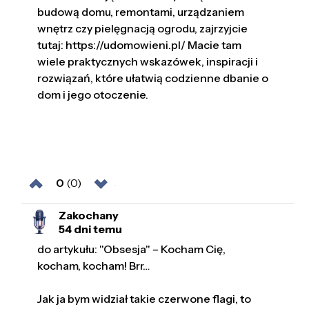
budową domu, remontami, urządzaniem
wnętrz czy pielęgnacją ogrodu, zajrzyjcie
tutaj: https://udomowieni.pl/ Macie tam
wiele praktycznych wskazówek, inspiracji i
rozwiązań, które ułatwią codzienne dbanie o
dom i jego otoczenie.
0
(0)
Zakochany
54 dni temu
do artykułu: "Obsesja" – Kocham Cię,
kocham, kocham! Brr…
Jak ja bym widział takie czerwone flagi, to