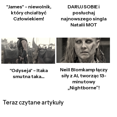
"James" – niewolnik,
DARUJ SOBIE i
który chciał być
posłuchaj
Człowiekiem!
najnowszego singla
Natalii MOT
Neill Blomkamp łączy
"Odyseja" – Itaka
siły z AI, tworząc 13-
smutna taka…
minutowy
„Nightborne”!
Teraz czytane artykuły