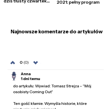
dziś tłusty czwartek...
2021: pełny program
Najnowsze komentarze do artykułów
0
(0)
Anna
1 dni temu
do artykułu: Wywiad: Tomasz Strejza – "Mój
osobisty Coming Out"
Ten gość kłamie. Wymyśla historie, które