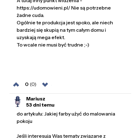
A tutaj inny punkt widzenia -
https://udomowieni.pl/ Nie są potrzebne
żadne cuda.
Ogólnie te produkcja jest spoko, ale niech
bardziej się skupią na tym całym domu i
uzyskają mega efekt.
To wcale nie musi być trudne ;-)
0
(0)
Mariusz
53 dni temu
do artykułu: Jakiej farby użyć do malowania
pokoju
Jeśli interesują Was tematy związane z