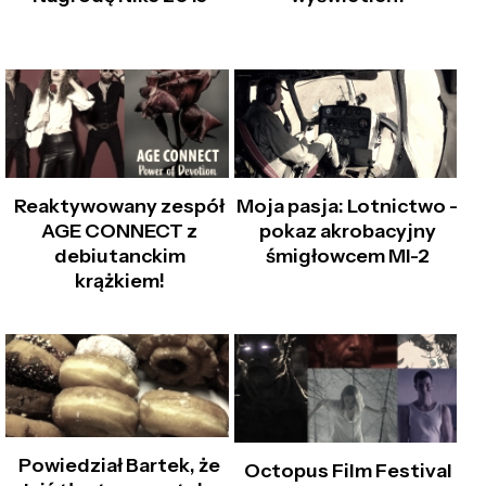
Reaktywowany zespół
Moja pasja: Lotnictwo –
AGE CONNECT z
pokaz akrobacyjny
debiutanckim
śmigłowcem MI-2
krążkiem!
Powiedział Bartek, że
Octopus Film Festival