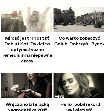
Miłość jest "Prosta"!
Co warto zobaczyć
Debiut Koti Dykiel to
Golub-Dobrzyń - Rynek
optymistyczne
remedium na niepewne
czasy
Wręczono Literacką
"Hello" pobił rekord
Nagrodę Nike 2015
wyświetleń!