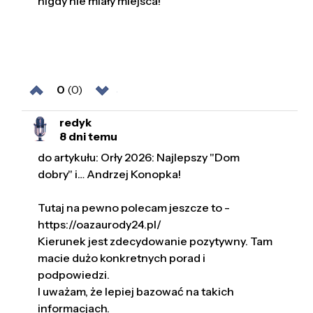
nigdy nie miały miejsca!
0
(0)
redyk
8 dni temu
do artykułu: Orły 2026: Najlepszy "Dom
dobry" i… Andrzej Konopka!
Tutaj na pewno polecam jeszcze to -
https://oazaurody24.pl/
Kierunek jest zdecydowanie pozytywny. Tam
macie dużo konkretnych porad i
podpowiedzi.
I uważam, że lepiej bazować na takich
informacjach.