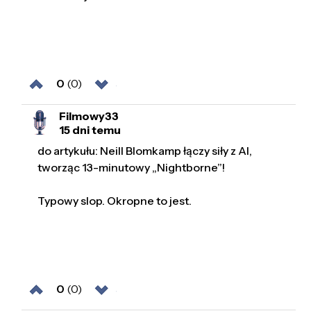
0
(0)
Filmowy33
15 dni temu
do artykułu: Neill Blomkamp łączy siły z AI,
tworząc 13-minutowy „Nightborne”!
Typowy slop. Okropne to jest.
0
(0)