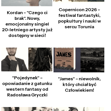
Copernicon 2026 –
Kordan – "Czego ci
festiwal fantastyki,
brak". Nowy,
popkultury i nauki w
emocjonalny singiel
sercu Torunia
20-letniego artysty już
dostępny w sieci!
"Pojedynek" –
"James" – niewolnik,
opowiadanie z gatunku
który chciał być
western fantasy od
Człowiekiem!
Radosława Gryczki