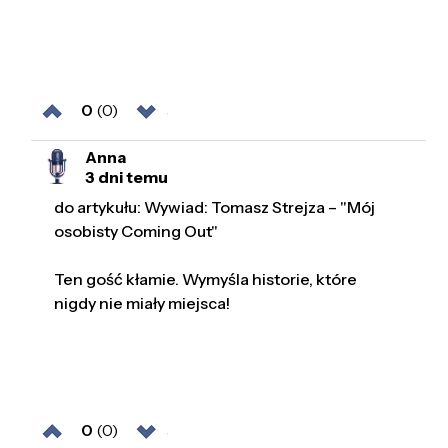
0
(0)
Anna
3 dni temu
do artykułu: Wywiad: Tomasz Strejza – "Mój
osobisty Coming Out"
Ten gość kłamie. Wymyśla historie, które
nigdy nie miały miejsca!
0
(0)