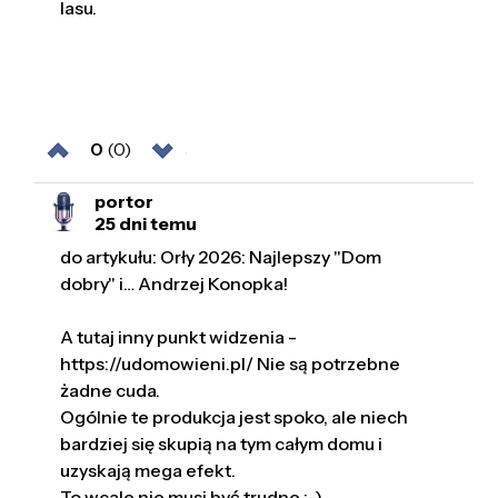
lasu.
0
(0)
portor
25 dni temu
do artykułu: Orły 2026: Najlepszy "Dom
dobry" i… Andrzej Konopka!
A tutaj inny punkt widzenia -
https://udomowieni.pl/ Nie są potrzebne
żadne cuda.
Ogólnie te produkcja jest spoko, ale niech
bardziej się skupią na tym całym domu i
uzyskają mega efekt.
To wcale nie musi być trudne ;-)