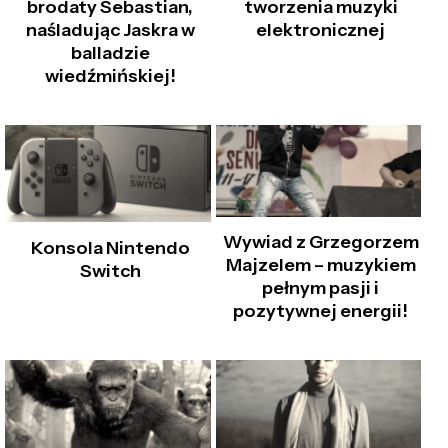
brodaty Sebastian,
tworzenia muzyki
naśladując Jaskra w
elektronicznej
balladzie
wiedźmińskiej!
Wywiad z Grzegorzem
Konsola Nintendo
Majzelem – muzykiem
Switch
pełnym pasji i
pozytywnej energii!