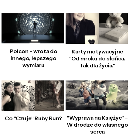
Polcon – wrota do
Karty motywacyjne
innego, lepszego
"Od mroku do słońca.
wymiaru
Tak dla życia."
"Wyprawa na Księżyc" –
Co "Czuje" Ruby Run?
W drodze do własnego
serca