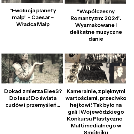
"Ewolucja planety
"Współczesny
małp" – Caesar –
Romantyzm: 2024".
Władca Małp
Wysmakowane i
delikatne muzyczne
danie
Dokąd zmierza EleeS?
Kameralnie, z pięknymi
Do lasu! Do świata
wartościami, przeciwko
cudów i przemyśleń...
hejtowi! Tak było na
gali I Wojewódzkiego
Konkursu Plastyczno-
Multimedialnego w
Smólniku