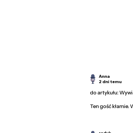
Anna
2 dni temu
do artykułu: Wywi
Ten gość kłamie. W
redyk