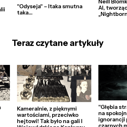
Neill Blomk
"Odyseja" – Itaka smutna
AI, tworzą
ii
taka…
„Nightborn
Teraz czytane artykuły
"Głębia st
a
Kameralnie, z pięknymi
na spokojn
wartościami, przeciwko
ignorancji
hejtowi! Tak było na gali I
czarnych 