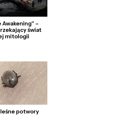
e Awakening" –
urzekający świat
j mitologii
 leśne potwory