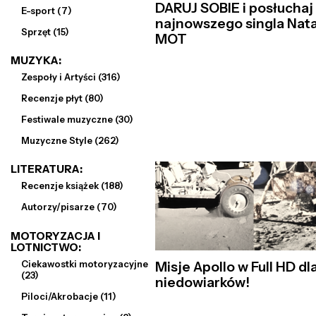
DARUJ SOBIE i posłuchaj
E-sport (7)
najnowszego singla Natal
Sprzęt (15)
MOT
MUZYKA:
Zespoły i Artyści (316)
Recenzje płyt (80)
Festiwale muzyczne (30)
Muzyczne Style (262)
LITERATURA:
Recenzje książek (188)
Autorzy/pisarze (70)
MOTORYZACJA I
LOTNICTWO:
Ciekawostki motoryzacyjne
Misje Apollo w Full HD dl
(23)
niedowiarków!
Piloci/Akrobacje (11)