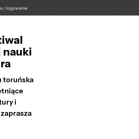
ga / logowanie
tiwal
i nauki
ura
u toruńska
ętniące
ury i
 zaprasza