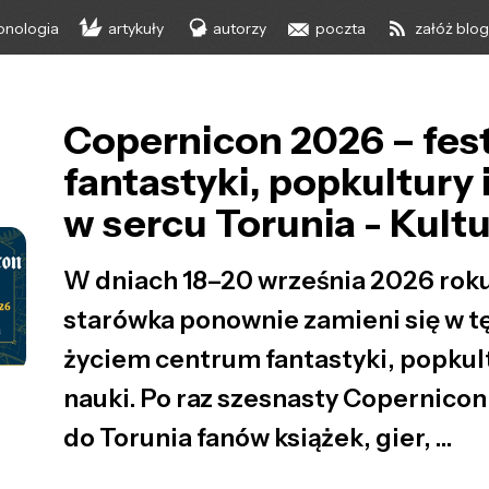
onologia
artykuły
autorzy
poczta
załóż blo
Copernicon 2026 – fes
fantastyki, popkultury 
w sercu Torunia - Kult
W dniach 18–20 września 2026 rok
starówka ponownie zamieni się w t
życiem centrum fantastyki, popkult
nauki. Po raz szesnasty Copernicon
do Torunia fanów książek, gier, ...