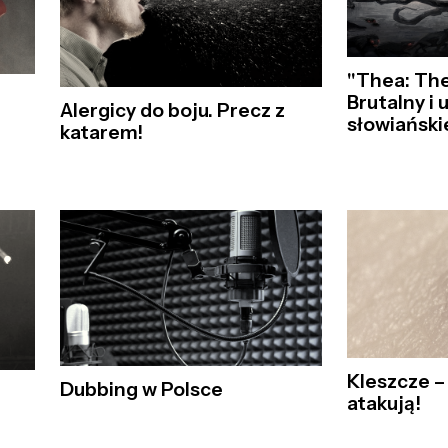
"Thea: Th
Brutalny i 
Alergicy do boju. Precz z
słowiańskie
katarem!
Kleszcze –
Dubbing w Polsce
atakują!