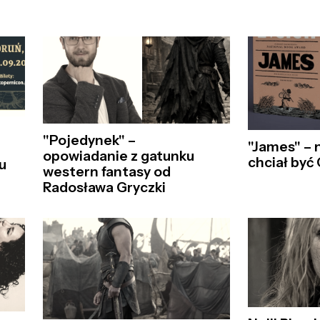
"Pojedynek" –
"James" – 
opowiadanie z gatunku
chciał być
u
western fantasy od
Radosława Gryczki