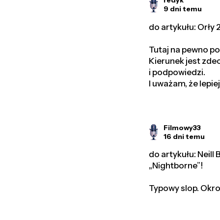
9 dni temu
do artykułu: Orły
Tutaj na pewno po
Kierunek jest zd
i podpowiedzi.
I uważam, że lepi
Filmowy33
16 dni temu
do artykułu: Neill
„Nightborne”!
Typowy slop. Okro