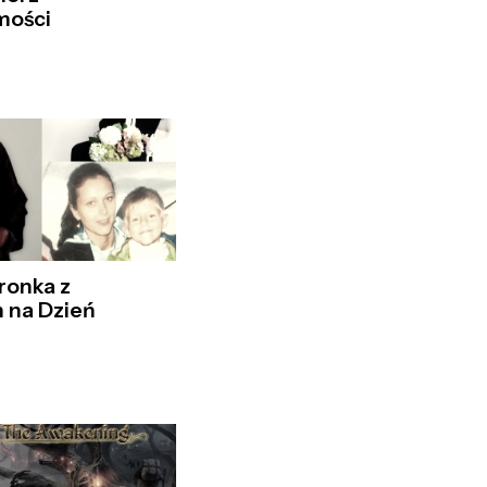
mości
ronka z
 na Dzień