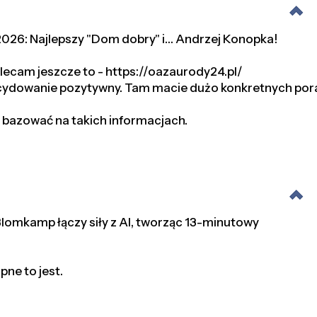
 2026: Najlepszy "Dom dobry" i… Andrzej Konopka!
lecam jeszcze to - https://oazaurody24.pl/
ecydowanie pozytywny. Tam macie dużo konkretnych por
ej bazować na takich informacjach.
 Blomkamp łączy siły z AI, tworząc 13-minutowy
pne to jest.