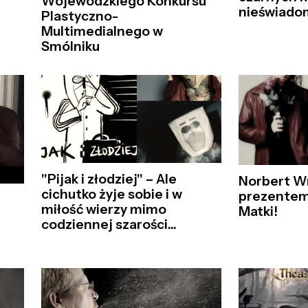
Wojewódzkiego Konkursu
nieświado
Plastyczno-
Multimedialnego w
Smólniku
"Pijak i złodziej" – Ale
Norbert W
cichutko żyje sobie i w
prezentem
miłość wierzy mimo
Matki!
codziennej szarości...