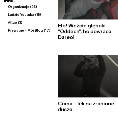
INNE:
Organizacje (26)
Ludzie Youtuba (15)
Altao (3)
Elo! Weźcie głęboki
Prywatne - Mój Blog (17)
"Oddech", bo powraca
Dareo!
Coma – lek na zranione
dusze