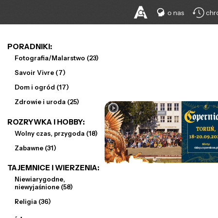
o nas
chr
PORADNIKI:
Fotografia/Malarstwo (23)
Savoir Vivre (7)
Dom i ogród (17)
Zdrowie i uroda (25)
ROZRYWKA I HOBBY:
Wolny czas, przygoda (18)
Zabawne (31)
TAJEMNICE I WIERZENIA:
Niewiarygodne,
niewyjaśnione (58)
Religia (36)