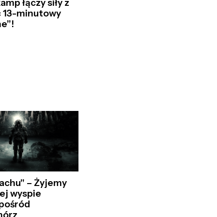
amp łączy siły z
c 13-minutowy
e”!
rachu" – Żyjemy
ej wyspie
 pośród
mórz