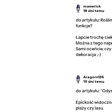
mawerick
18 dni temu
do artykułu: Rośli
funkcje?
Łapcie trochę cie
Można z tego nap
Sami oceńcie, czy t
dekoracja ;-)
Aragorn136
19 dni temu
do artykułu: "Ody
Epickość widoczna
plaży czy lasu.