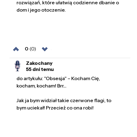
rozwiązań, które ułatwią codzienne dbanie o
dom i jego otoczenie.
0
(0)
Zakochany
55 dni temu
do artykułu: "Obsesja" – Kocham Cię,
kocham, kocham! Brr…
Jak ja bym widział takie czerwone flagi, to
bym uciekał! Przecież co ona robi!