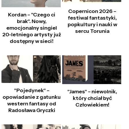
Copernicon 2026 –
Kordan – "Czego ci
festiwal fantastyki,
brak". Nowy,
popkultury i nauki w
emocjonalny singiel
sercu Torunia
20-letniego artysty już
dostępny w sieci!
"Pojedynek" –
"James" – niewolnik,
opowiadanie z gatunku
który chciał być
western fantasy od
Człowiekiem!
Radosława Gryczki