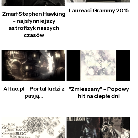
Laureaci Grammy 2015
Zmarł Stephen Hawking
– najsłynniejszy
astrofizyk naszych
czasów
Altao.pl – Portal ludzi z
"Zmieszany" – Popowy
pasją...
hit na ciepłe dni