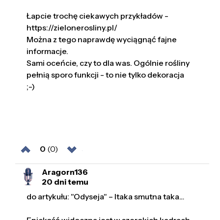
Łapcie trochę ciekawych przykładów -
https://zielonerosliny.pl/
Można z tego naprawdę wyciągnąć fajne
informacje.
Sami oceńcie, czy to dla was. Ogólnie rośliny
pełnią sporo funkcji - to nie tylko dekoracja
;-)
0
(0)
Aragorn136
20 dni temu
do artykułu: "Odyseja" – Itaka smutna taka…
Epickość widoczna jest w szerokich kadrach.