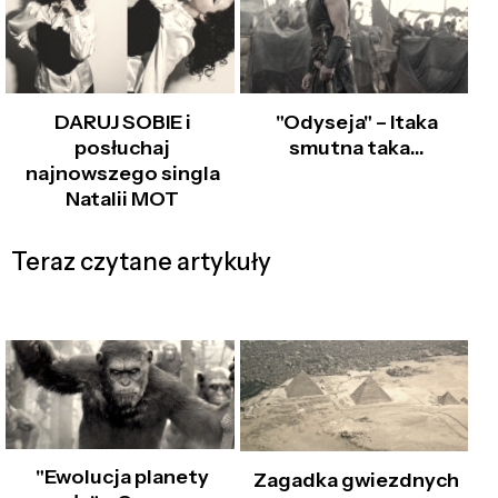
DARUJ SOBIE i
"Odyseja" – Itaka
posłuchaj
smutna taka…
najnowszego singla
Natalii MOT
Teraz czytane artykuły
"Ewolucja planety
Zagadka gwiezdnych