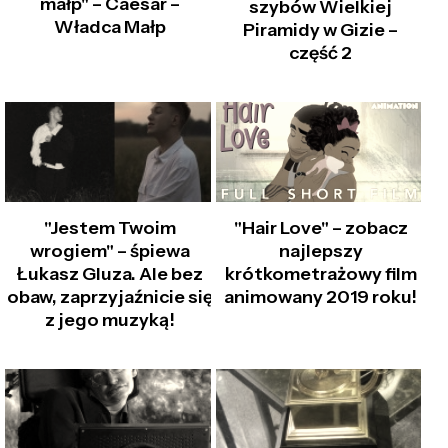
małp" – Caesar –
szybów Wielkiej
Władca Małp
Piramidy w Gizie –
część 2
"Jestem Twoim
"Hair Love" – zobacz
wrogiem" – śpiewa
najlepszy
Łukasz Gluza. Ale bez
krótkometrażowy film
obaw, zaprzyjaźnicie się
animowany 2019 roku!
z jego muzyką!