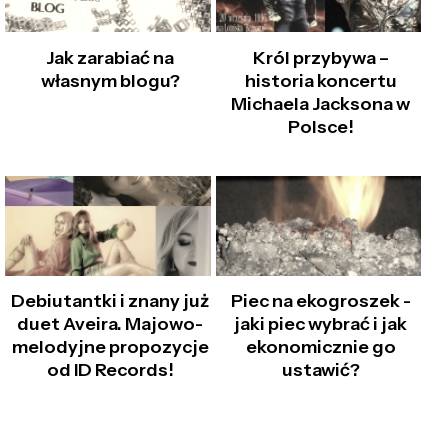
Jak zarabiać na
Król przybywa –
własnym blogu?
historia koncertu
Michaela Jacksona w
Polsce!
Debiutantki i znany już
Piec na ekogroszek -
duet Aveira. Majowo-
jaki piec wybrać i jak
melodyjne propozycje
ekonomicznie go
od ID Records!
ustawić?