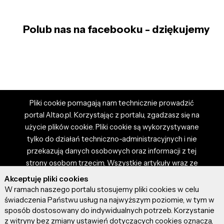
Polub nas na facebooku - dziękujemy
Pliki cookie pomagają nam technicznie prowadzić
portal Altao.pl. Korzystając z portalu, zgadzasz się na
użycie plików cookie. Pliki cookie są wykorzystywane
tylko do działań techniczno-administracyjnych i nie
przekazują danych osobowych oraz informacji z tej
strony osobom trzecim. Wszystkie artykuły wraz ze
zdjęciami i materiałami dostępnymi na portalu są
Akceptuję pliki cookies
własnością użytkowników. Administrator i właściciel
W ramach naszego portalu stosujemy pliki cookies w celu
portalu nie ponosi odpowiedzialności za tresci
świadczenia Państwu usług na najwyższym poziomie, w tym w
sposób dostosowany do indywidualnych potrzeb. Korzystanie
prezentowane przez autorów artykułów. Dodając
z witryny bez zmiany ustawień dotyczących cookies oznacza,
artykuł, zgadzasz się z regulaminem portalu oraz