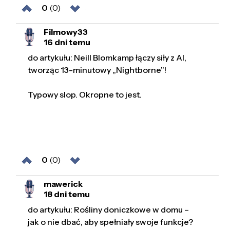
0
(0)
Filmowy33
16 dni temu
do artykułu: Neill Blomkamp łączy siły z AI,
tworząc 13-minutowy „Nightborne”!
Typowy slop. Okropne to jest.
0
(0)
mawerick
18 dni temu
do artykułu: Rośliny doniczkowe w domu –
jak o nie dbać, aby spełniały swoje funkcje?