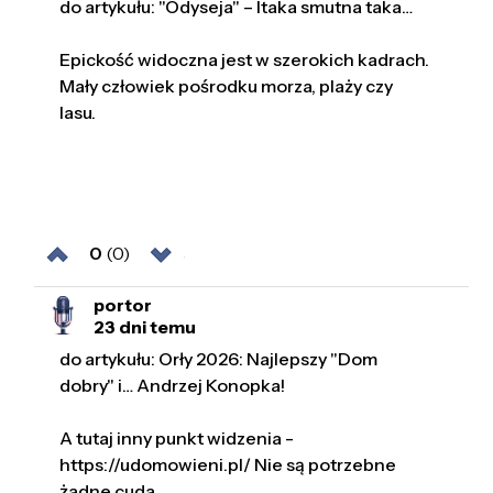
do artykułu: "Odyseja" – Itaka smutna taka…
Epickość widoczna jest w szerokich kadrach.
Mały człowiek pośrodku morza, plaży czy
lasu.
0
(0)
portor
23 dni temu
do artykułu: Orły 2026: Najlepszy "Dom
dobry" i… Andrzej Konopka!
A tutaj inny punkt widzenia -
https://udomowieni.pl/ Nie są potrzebne
żadne cuda.