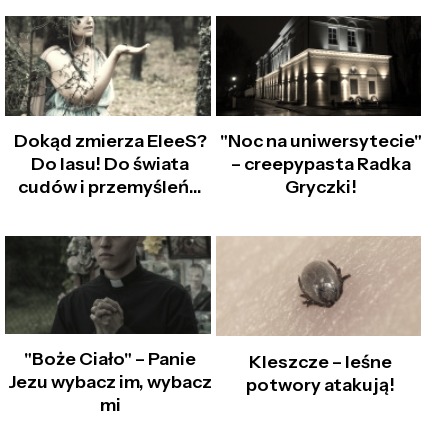
Dokąd zmierza EleeS?
"Noc na uniwersytecie"
Do lasu! Do świata
– creepypasta Radka
cudów i przemyśleń...
Gryczki!
"Boże Ciało" – Panie
Kleszcze – leśne
Jezu wybacz im, wybacz
potwory atakują!
mi