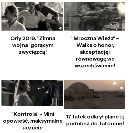
Orły 2019. "Zimna
"Mroczna Wieża" –
wojna" gorącym
Walka o honor,
zwycięzcą!
akceptację i
równowagę we
wszechświecie!
"Kontrola" – Mini
17-latek odkrył planetę
opowieść, maksymalne
podobną do Tatooine!
uczucie