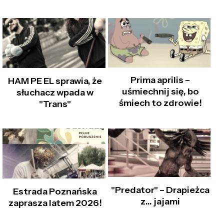
Prima aprilis –
HAM PE EL sprawia, że
uśmiechnij się, bo
słuchacz wpada w
śmiech to zdrowie!
"Trans"
"Predator" – Drapieżca
Estrada Poznańska
z… jajami
zaprasza latem 2026!