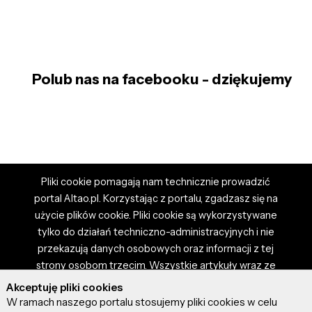
Polub nas na facebooku - dziękujemy
Pliki cookie pomagają nam technicznie prowadzić
portal Altao.pl. Korzystając z portalu, zgadzasz się na
użycie plików cookie. Pliki cookie są wykorzystywane
tylko do działań techniczno-administracyjnych i nie
przekazują danych osobowych oraz informacji z tej
strony osobom trzecim. Wszystkie artykuły wraz ze
zdjęciami i materiałami dostępnymi na portalu są
Akceptuję pliki cookies
własnością użytkowników. Administrator i właściciel
W ramach naszego portalu stosujemy pliki cookies w celu