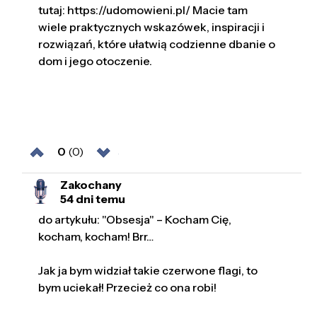
tutaj: https://udomowieni.pl/ Macie tam
wiele praktycznych wskazówek, inspiracji i
rozwiązań, które ułatwią codzienne dbanie o
dom i jego otoczenie.
0
(0)
Zakochany
54 dni temu
do artykułu: "Obsesja" – Kocham Cię,
kocham, kocham! Brr…
Jak ja bym widział takie czerwone flagi, to
bym uciekał! Przecież co ona robi!