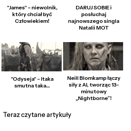
"James" – niewolnik,
DARUJ SOBIE i
który chciał być
posłuchaj
Człowiekiem!
najnowszego singla
Natalii MOT
Neill Blomkamp łączy
"Odyseja" – Itaka
siły z AI, tworząc 13-
smutna taka…
minutowy
„Nightborne”!
Teraz czytane artykuły