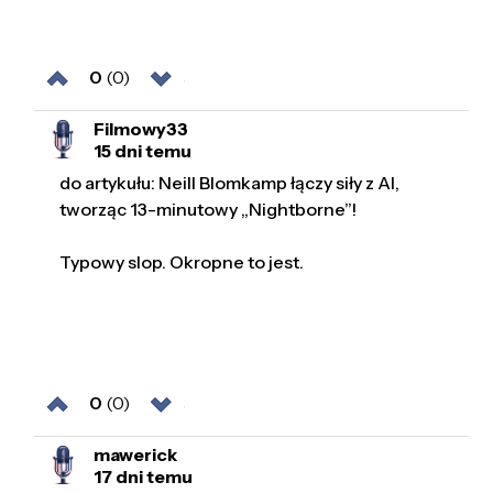
0
(0)
Filmowy33
15 dni temu
do artykułu: Neill Blomkamp łączy siły z AI,
tworząc 13-minutowy „Nightborne”!
Typowy slop. Okropne to jest.
0
(0)
mawerick
17 dni temu